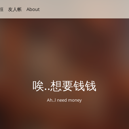
恒
友人帐
About
唉..想要钱钱
Ah..l need money