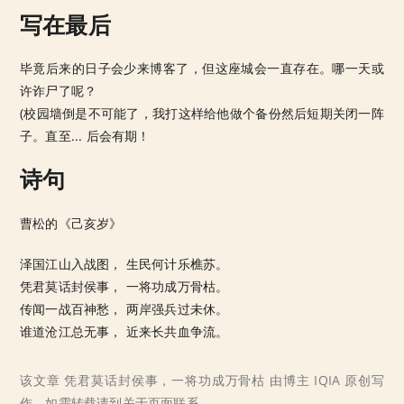
写在最后
毕竟后来的日子会少来博客了，但这座城会一直存在。哪一天或
许诈尸了呢？
(校园墙倒是不可能了，我打这样给他做个备份然后短期关闭一阵
子。直至... 后会有期！
诗句
曹松的《己亥岁》
泽国江山入战图， 生民何计乐樵苏。
凭君莫话封侯事， 一将功成万骨枯。
传闻一战百神愁， 两岸强兵过未休。
谁道沧江总无事， 近来长共血争流。
该文章 凭君莫话封侯事，一将功成万骨枯 由博主 IQIA 原创写
作，如需转载请到关于页面联系